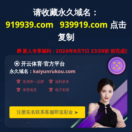
欢迎访问华体会官方版网站登录入口_华体会（中国）官网!
热门搜索：
电源车
控制系统
特殊电站
船用电站
陆用