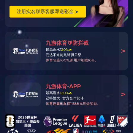
参与国内国际市场的竞争能......
更多详情
联系方式
陆用电站
船用电站