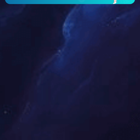
28
2022年江苏省研究生工作站拟申报公示
公示如下：公司拟申报2022年江苏省研究生工
2022-07
京航空航天大学能源...
06
发电机组的保养