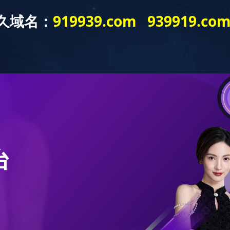
官网!
051
网站首页
关于我们
产品中心
实力