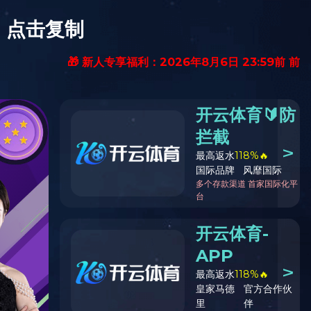
4-86821471 0514-86821467
中文版
|
英文版
展示
物资查询系统
新闻资讯
华体会官方版
网站登录入口_
华体会（中
国）