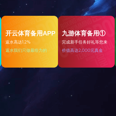
型分为道路牵引和非道路牵引两种类型；根据箱体类型可分为普通移动型
采用标准道路使用底盘．配有标准尾灯、牵引、转向、刹车驻车系统．
型采用非标底盘，配有牵引架、转向装置、手动驻车装置。
箱电站