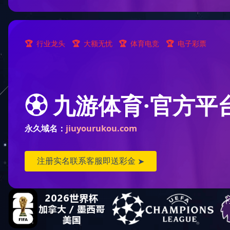
热门搜索：
电源车
控制系统
特殊电站
船
陆用电站
东风康明斯(DCEC)
重庆康明斯(CCEC)
进口康明斯
VOLVO系列
MTU系列
Scania系列
Perkins系列