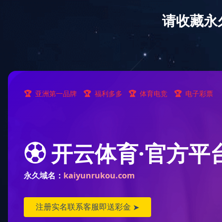
欢迎访问华体会官方版网站登录入口_华体会（中国）