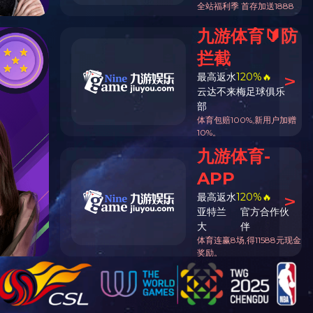
0514-86821471 / 0514-86821467