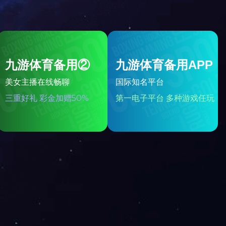
和移动静音型；
下一篇：没有了;